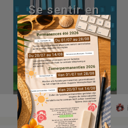
Se sentir en
sécurité chez
soi est
essentiel
17 Fév, 2021