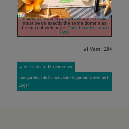
Failed to fetch Error: URL to the PDF file
must be on exactly the same domain as
the current web page.
Click here for more
info
Vues :
284
←
Vaccination - Ma commune
Inauguration de 26 nouveaux logements avenue F.
Léger
→