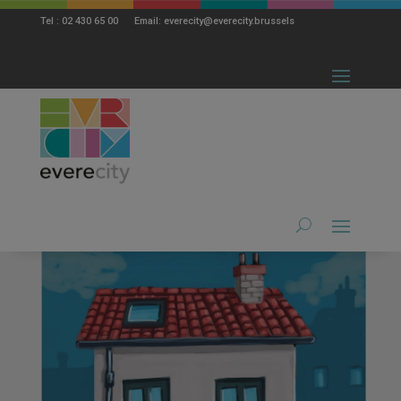
modal-check
Tel : 02 430 65 00 Email: everecity@everecity.brussels