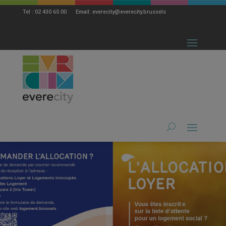
modal-check
Tel : 02 430 65 00 Email: everecity@everecity.brussels