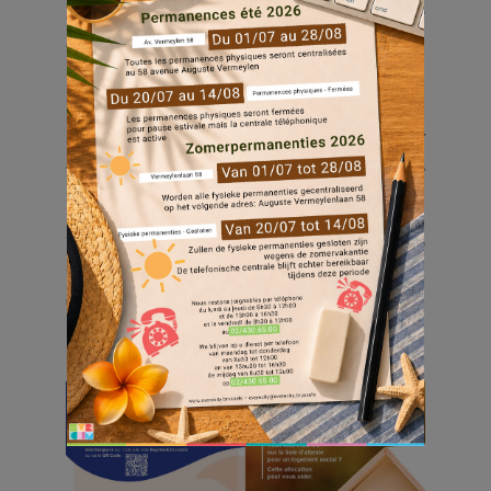
logement social ? Vous avez peut-être droit à une
allocation d’aide.
Avez-vous toutes les conditions d’accession pour
cette allocation ? Vous trouverez toutes les
information utiles en consultant la brochure ci-joint.
Vous avez des questions ? Consultez notre site web
www.logement.brussels
ou téléphonez-nous au
0800/40.400