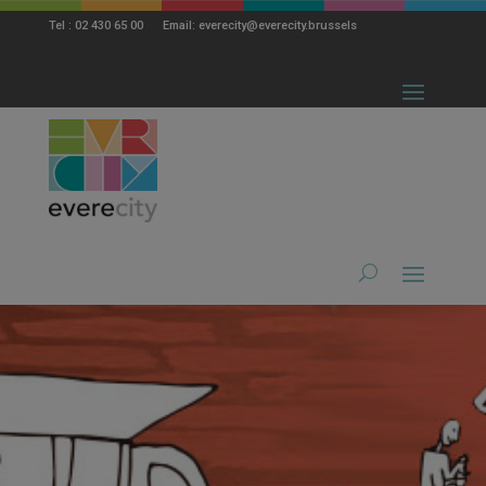
modal-check
Tel : 02 430 65 00 Email: everecity@everecity.brussels