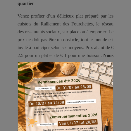
quartier
Venez profiter d’un délicieux plat préparé par les
cuistots du Ralliement des Fourchettes, le réseau
des restaurants sociaux, sur place ou à emporter. Le
prix ne doit pas être un obstacle, tout le monde est
invité à participer selon ses moyens. Prix allant de €
2.5 pour un plat et de € 1 pour une boisson.
Nous
vous attendons nombreux !
Date :
Chaque mardi du 1/12/21 au 25/02/2021
Heure :
de 12h à 15h
Où :
PC’s de Là-Haut – Avenue Platon 21, 1140
EVERE