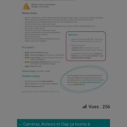
Vues :
256
←
Caméras, Acteurs et Clap ça tourne à