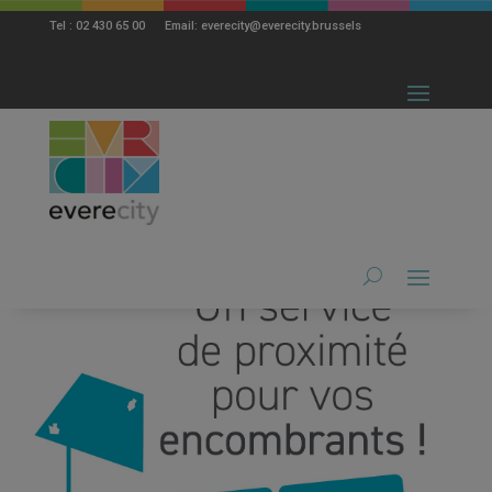
modal-check
Tel : 02 430 65 00 Email: everecity@everecity.brussels