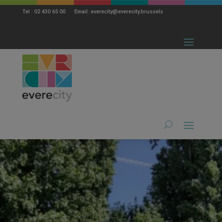
modal-check
Tel : 02 430 65 00 Email: everecity@everecity.brussels