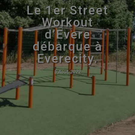
Le 1er Street
Workout
d’Evere
débarque à
Everecity.
5 Août, 2022