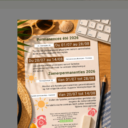
Envie de faire du sport à l’extérieur dans
votre quartier ? C’est enfin possible sur le
site du Haut Evere.
Dans le quartier Platon, au début de l’av. du
Gibet, une toute nouvelle infrastructure
sportive a vu la jour fin juin. Ce projet est le
résultat d’une concertation avec les
adolescents et les jeunes adultes des
quartiers d’Evere.
Ce lieu est ouvert à chaque personne qui le