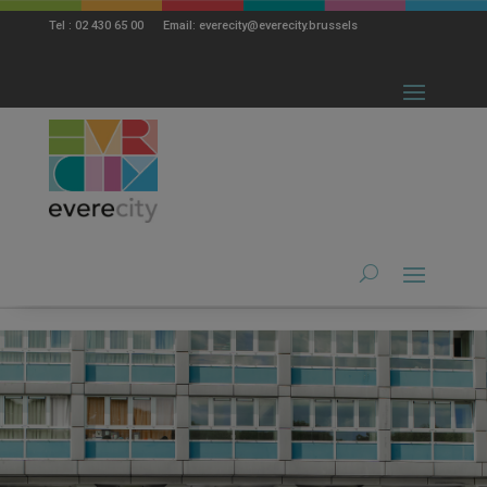
modal-check
Tel : 02 430 65 00 Email: everecity@everecity.brussels