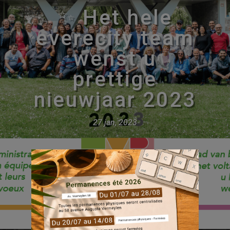
✨ Het hele
everecity team
wenst u
prettige
nieuwjaar 2023
27 jan, 2023