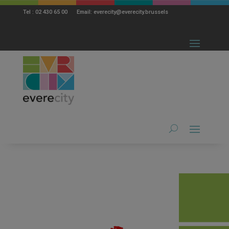
modal-check
Tel : 02 430 65 00 Email: everecity@everecity.brussels