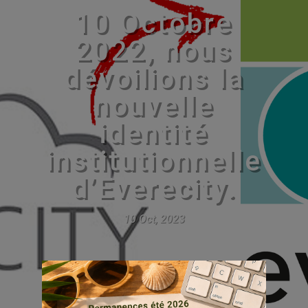
10 Octobre
2022, nous
dévoilions la
nouvelle
identité
institutionnelle
d’Everecity.
10 Oct, 2023