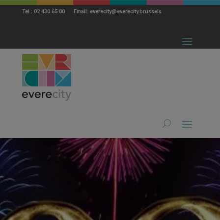
modal-check
Tel : 02 430 65 00 Email: everecity@everecity.brussels