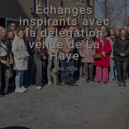
Échanges
inspirants avec
la délégation
venue de La
Haye
4 Avr, 2025