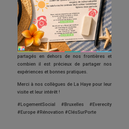
Le promoteur @Ciril, nous a donné un
aperçu du projet « clés sur porte », Le Jules,
qui est une solution efficace pour répondre
aux besoins en logements.
Ces échanges enrichissants nous rappellent
combien les défis du logement sont
partagés en dehors de nos frontières et
combien il est précieux de partager nos
expériences et bonnes pratiques.
Merci à nos collègues de La Haye pour leur
visite et leur intérêt !
#LogementSocial #Bruxelles #Everecity
#Europe #Rénovation #ClésSurPorte