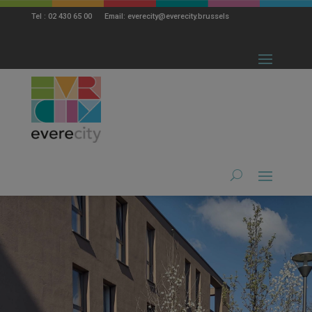
modal-check
Tel : 02 430 65 00 Email: everecity@everecity.brussels