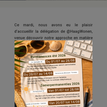
Ce mardi, nous avons eu le plaisir
d’accueillir la délégation de @HaagWonen,
venue découvrir notre approche en matière
de logement social.
Au programme :
✅ Une présentation du secteur du logement
social à Bruxelles et du rôle de la Fédération
@shb.
️ Un focus sur nos stratégies de rénovation
du patrimoine, alliant efficacité énergétique
et qualité de vie des locataires.