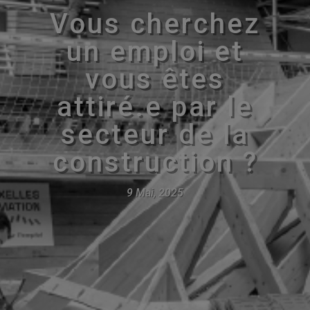
Vous cherchez
un emploi et
vous êtes
attiré.e par le
secteur de la
construction ?
9 Mai, 2025