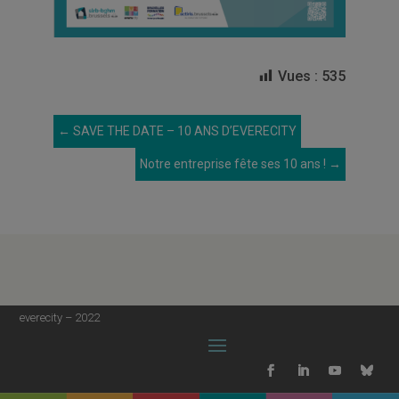
Vues :
535
←
SAVE THE DATE – 10 ANS D’EVERECITY
Notre entreprise fête ses 10 ans !
→
everecity – 2022