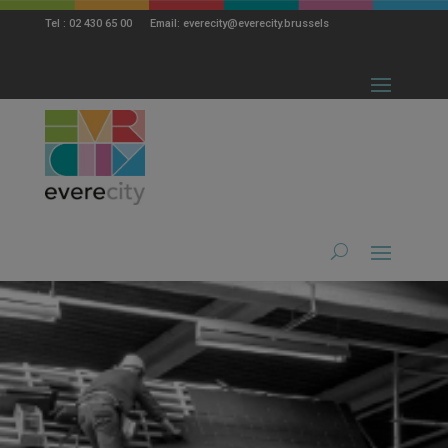
modal-check
Tel : 02 430 65 00 Email: everecity@everecity.brussels