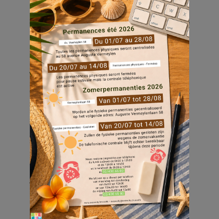
✔️ Découvrir un métier recherché
✔️ Participer à un chantier dans votre
quartier
✔️ Poser toutes vos questions à la SLRB,
Actiris et Bruxelles Formation
✔️ Vous inscrire à une formation gratuite et
professionnalisante
Lieu : Local communautaire « Au Point
Commun »
Avenue F. Léger 36 – 1040 Evere