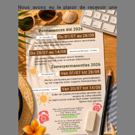
Nous avons eu le plaisir de recevoir une
délégation de collaborateurs du secteur du
logement social d’Irlande – Housing
Associations, NI Housing Executive et
représentants ministériels – venus
découvrir la manière dont Everecity intègre
le travail social et l’implication citoyenne au
cœur de ses projets.
Au programme : une présentation du secteur
par la SLRB, d’Everecity par notre Directrice
Générale Pascale Roelants et de la
méthodologie commune déployée par notre
Cellule d’action sociale dans tous nos
quartiers, mais aussi une visite sur le terrain
pour illustrer concrètement nos actions.