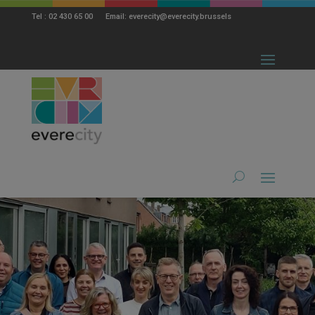
modal-check
Tel : 02 430 65 00 Email: everecity@everecity.brussels