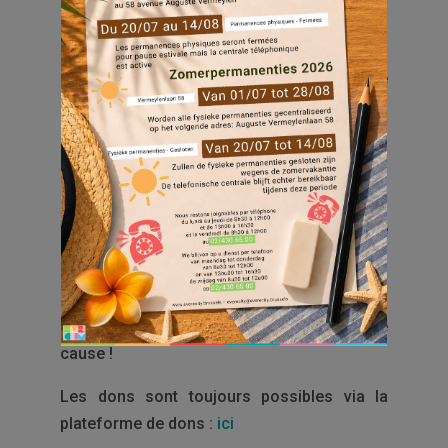
Ce dimanche 25 mai, 10 collaborateurs
d’Everecity ont fièrement pris le départ des
20 km de Bruxelles, rejoignant ainsi l’équipe
de plus de 120 coureurs de Social Housing
Brussels ️
Plus qu’un défi sportif, c’était aussi un
engagement solidaire : nous avons couru au
profit de l’association des Maraudes de
Bruxelles, qui vient en aide aux personnes
sans-abri. ❤️
Il est encore temps de soutenir cette belle
cause !
Les dons sont toujours possibles via la
plateforme de dons :
ici