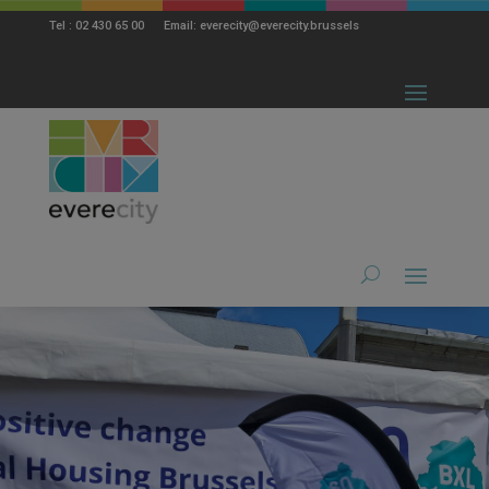
modal-check
Tel : 02 430 65 00 Email: everecity@everecity.brussels