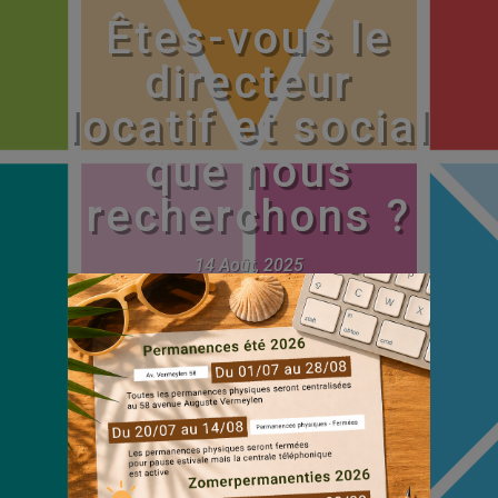
Êtes-vous le
directeur
locatif et social
que nous
recherchons ?
14 Août, 2025