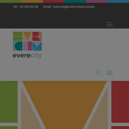
modal-check
Tel : 02 430 65 00 Email: everecity@everecity.brussels