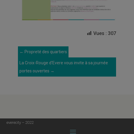
Vues :
307
←
Propreté des quartiers
La Croix-Rouge d'Evere vous invite à sa journée
portes ouvertes
→
everecity – 2022