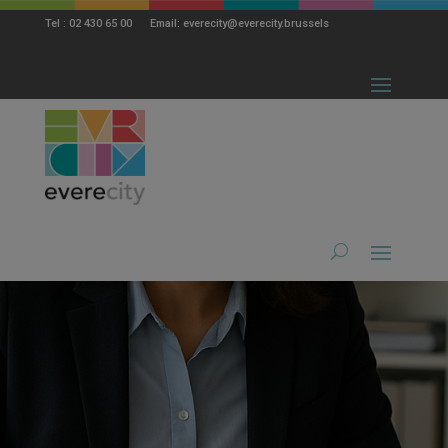
modal-check
Tel : 02 430 65 00 Email: everecity@everecity.brussels