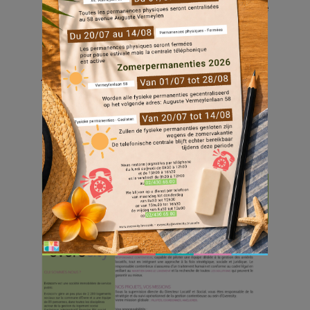
à la recherche d’un profil pour notre cellule
Contentieux :
Responsable Contentieux (
candidatures
jusqu’au 26/11
)
Découvrez le détail des missions et profils
recherchés en cliquant sur
Jobs
et postuler