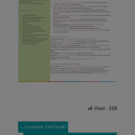
Vues :
228
←
Le sourire, c’est la clé !