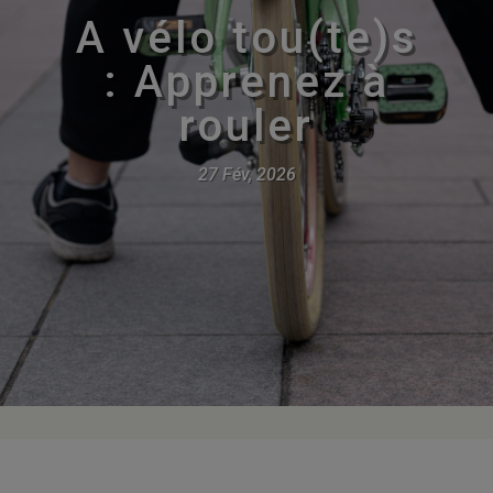
A vélo tou(te)s
: Apprenez à
rouler
27 Fév, 2026