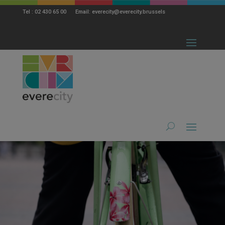
modal-check
Tel : 02 430 65 00 Email: everecity@everecity.brussels