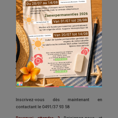
Bruxelles-Mobilité.
Voici les séances prévues au printemps et
automne – sessions à Germinal (de 10h à
12h30) :
Juin : 3, 10, 15, 17, 22 et 24
Septembre : 14, 18, 21 et 28
Octobre : 5 et 12
Inscrivez-vous dès maintenant en
contactant le 0491/37 93 58