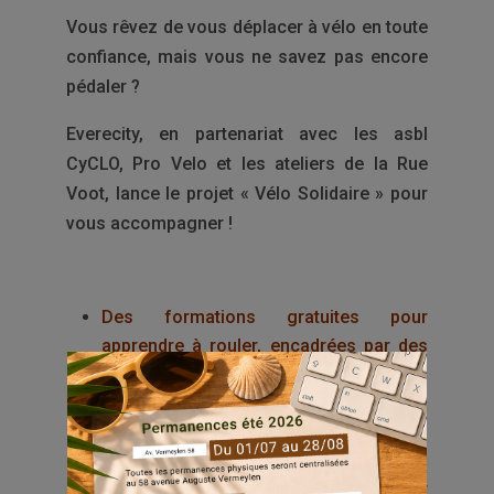
Vous rêvez de vous déplacer à vélo en toute
confiance, mais vous ne savez pas encore
pédaler ?
Everecity, en partenariat avec les asbl
CyCLO, Pro Velo et les ateliers de la Rue
Voot, lance le projet « Vélo Solidaire » pour
vous accompagner !
Des formations gratuites pour
apprendre à rouler, encadrées par des
professionnels.
A l’issue de la formation, vous aurez la
possibilité d’acheter un vélo
reconditionné à 25€.
Un projet solidaire soutenu par