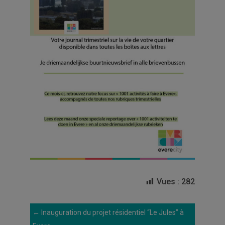
Vues :
282
←
Inauguration du projet résidentiel “Le Jules” à