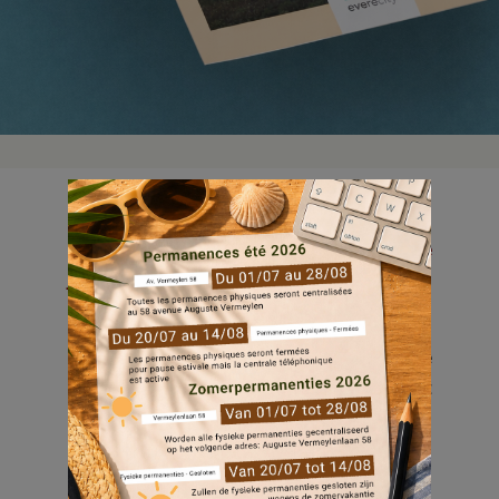
La vie de nos quartiers reprise dans votre
journal trimestriel.
Pour cette nouvelle édition, nous vous
emmenons à la découverte des activités de
loisir à faire sur la commune d’Evere, tout
en mettant à l’honneur les initiatives
citoyennes portées par nos habitants.
Retrouvez le planning complet de ces