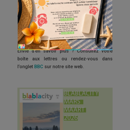
activités en pages 9 et 10.
À côté de cela, plongez dans vos rubriques
préférées ainsi que dans d’autres actualités
liées à la propreté de nos quartiers et à nos
événements passés.
Envie d’en savoir plus ? Consultez votre
boîte aux lettres ou rendez-vous dans
l’onglet
BBC
sur notre site web.