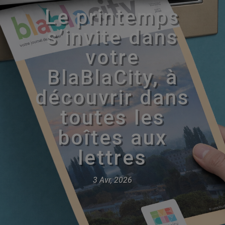
Le printemps
s’invite dans
votre
BlaBlaCity, à
découvrir dans
toutes les
boîtes aux
lettres
3 Avr, 2026