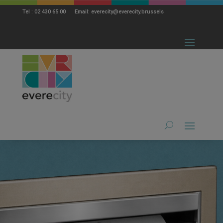
modal-check
Tel : 02 430 65 00 Email: everecity@everecity.brussels