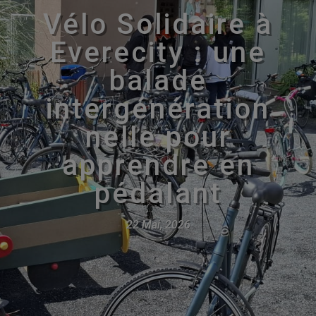
Vélo Solidaire à
Everecity : une
balade
intergénération
nelle pour
apprendre en
pédalant
22 Mai, 2026