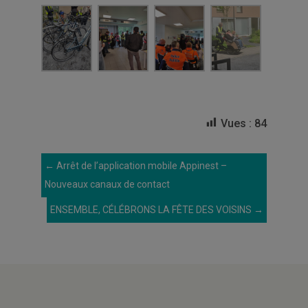
Vues :
84
←
Arrêt de l’application mobile Appinest –
Nouveaux canaux de contact
ENSEMBLE, CÉLÉBRONS LA FÊTE DES VOISINS
→