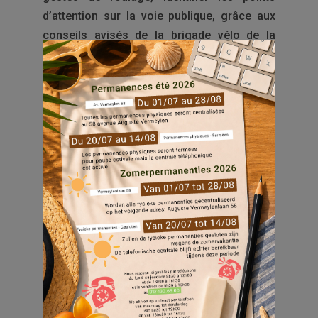
d’attention sur la voie publique, grâce aux
conseils avisés de la brigade vélo de la
Police de Bruxelles Nord – Politie Brussel
Noord
. Une belle occasion de partager des
savoirs et de renforcer les liens entre
générations.
Le Bourgmestre
Alessandro Zappala
et
l’Échevin
Jean-Luc Muleo
ont eux aussi
enfourché leur vélo pour participer à cette
balade !
Un moment symbolique pour ce projet qui
vise à rendre le vélo accessible, inclusif et
solidaire pour toutes et tous.
Pour rappel : Vélo Solidaire, porté par
Pro
Velo Belgium
, Ateliers Vélo Voot,
asbl