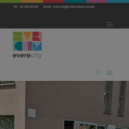
modal-check
Tel : 02 430 65 00 Email: everecity@everecity.brussels