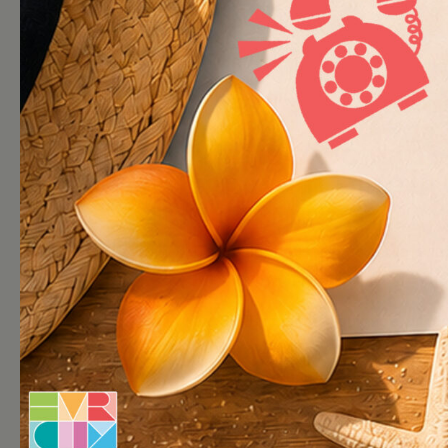
08/11/2024
Visite de chanti
innovant entour
verdure
Ce matin, nous avons eu la chan
Renoir en compagnie de notre chef 
La SLRB, maître d’ouvrage du co
créative de MDW Architecture et l
Willemen Construct pour la réalisa
Les six nouveaux immeubles prenn
magnifique site de Germinal, en pl