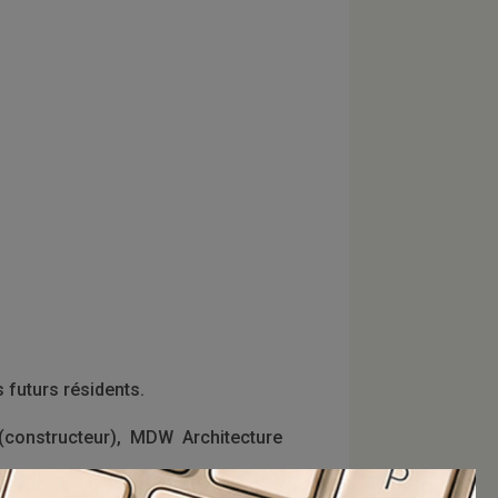
 futurs résidents.
(constructeur), MDW Architecture