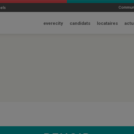
modal-check
Communi
sels
everecity
candidats
locataires
actu