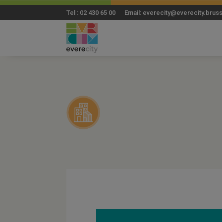
Tel : 02 430 65 00 Email: everecity@everecity.brus