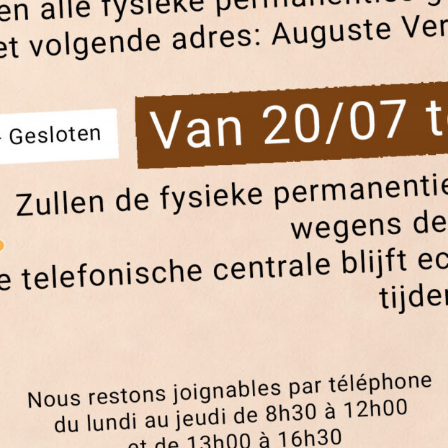
ernier immeuble du complexe Renoir sera
l’achèvement des travaux de bétonnage
ce de ce très beau projet immobilier, dont
rage et la société
Willemen Groep
est le
étiers du bâtiment, cet événement sera
age avec les équipes en charge sur le
 gros œuvre. Le but, remercier le travail
vaillant sur le projet