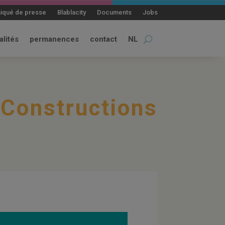
qué de presse
Blablacity
Documents
Jobs
alités
permanences
contact
NL
Constructions