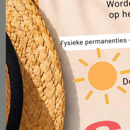
La dalle de toiture du 6eme et d
bientôt coulée, marquant ainsi 
hors sol.
C’est la dernière pierre à l’édifi
la
SLRB – BGHM
est maître d’ouv
constructeur.
Comme le veut la tradition des m
symbolisé par un moment de part
terrain afin de célèbre la fin du
accompli par toutes les équipes tra