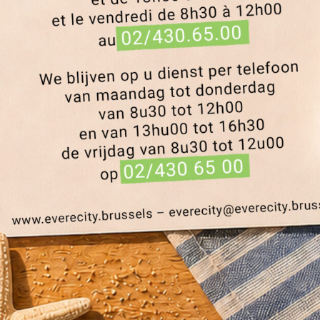
er Renoir, un projet
é d’un écrin de
ce de visiter l’avancement du chantier
de projet et notre Président.
mplexe Renoir, collabore avec l’équipe
es équipes expérimentées de Franki SA et
tion des travaux.
ent forme dans le paysage arboré de ce
eine transformation.