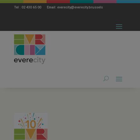
modal-check
Tel : 02 430 65 00 Email: everecity@everecity.brussels