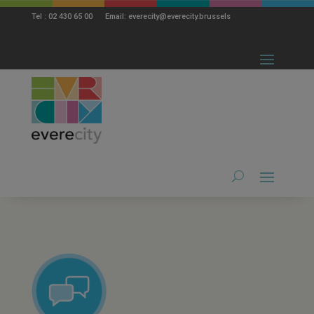
modal-check
Tel : 02 430 65 00 Email: everecity@everecity.brussels