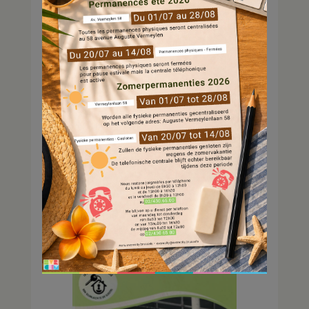
campagne est le sourire.
Universel, il est le cœur des
messages de la campagne et
nous rappelle que le respect
mutuel et la convivialité rendent
la vie plus agréable à tous. Avec
le slogan « Un sourire, c’est la
clé », la campagne ambitionne
de renforcer la confiance, la
compréhension et la
reconnaissance entre les
locataires et ceux qui œuvrent
chaque jour à leurs côtés.