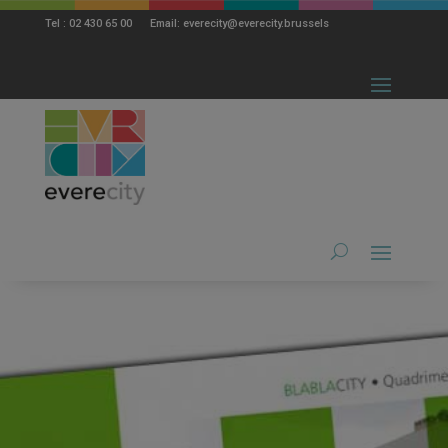
modal-check
Tel : 02 430 65 00 Email: everecity@everecity.brussels