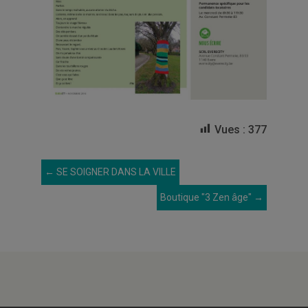
Vues :
377
←
SE SOIGNER DANS LA VILLE
Boutique "3 Zen âge"
→