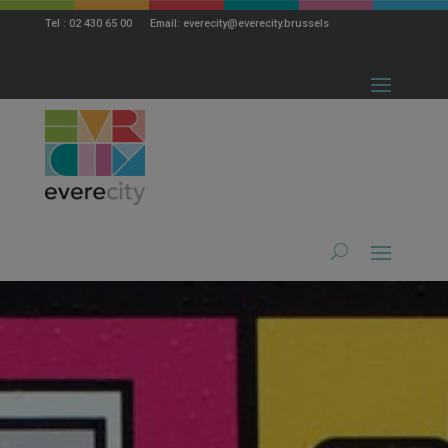
modal-check
Tel : 02 430 65 00 Email: everecity@everecity.brussels