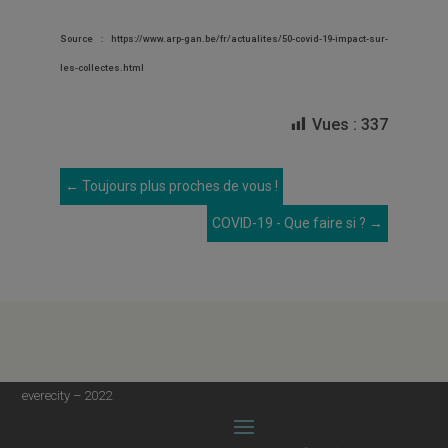
Source : https://www.arp-gan.be/fr/actualites/50-covid-19-impact-sur-
les-collectes.html
Vues :
337
←
Toujours plus proches de vous !
COVID-19 - Que faire si ?
→
everecity – 2022