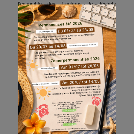
l’ensemble des fractions de déchets
présents sur leur tournée.
Bruxelles-Propreté fera une nouvelle
communication ce lundi 30 mars pour
informer la population des conséquences
de l’évolution de la crise du Covid-19 sur ses
services.
Collecte des sacs verts et orange
La collecte des déchets de jardin (sac verts)
et alimentaires (sacs orange) est assurée
aux horaires habituels.
Collecte des encombrants à domicile
Ce service (sur réservation téléphonique)
est maintenu.