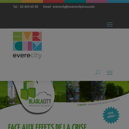
modal-check
Tel : 02 430 65 00 Email: everecity@everecity.brussels