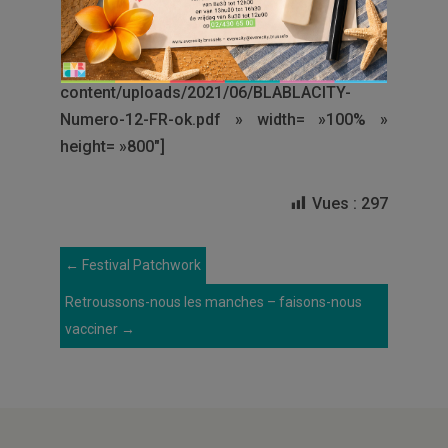
[googlepdf
url= »http://www.everecity.be/wp-
content/uploads/2021/06/BLABLACITY-
Numero-12-FR-ok.pdf » width= »100% »
height= »800″]
Vues :
297
←
Festival Patchwork
Retroussons-nous les manches – faisons-nous
vacciner
→