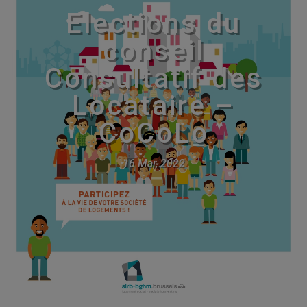
Elections du
conseil
Consultatif des
Locataire –
CoCoLo
16 Mar, 2022