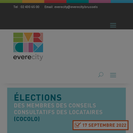
modal-check
Tel : 02 430 65 00 Email: everecity@everecity.brussels