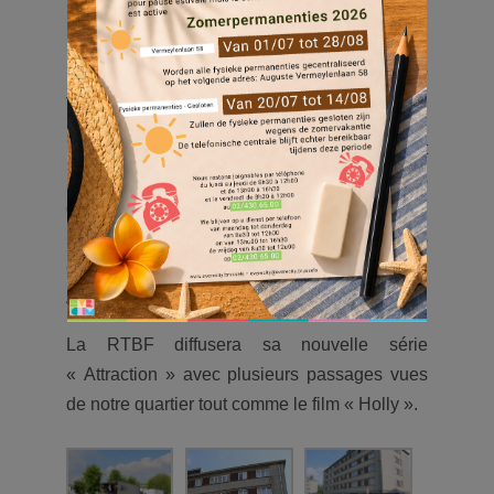
Notre quartier du haut est un haut lieu de
tournage
La semaine dernière, nos complexes du haut
Evere sont devenus de véritables décors
d’une série belge et de film internationale.
Plusieurs scènes ont été tournées dans les
espaces du quartier Platon et l’ av.
Aug.Vermeylen.
La RTBF diffusera sa nouvelle série
« Attraction » avec plusieurs passages vues
de notre quartier tout comme le film « Holly ».