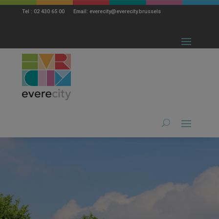
modal-check
Tel : 02 430 65 00 Email: everecity@everecity.brussels