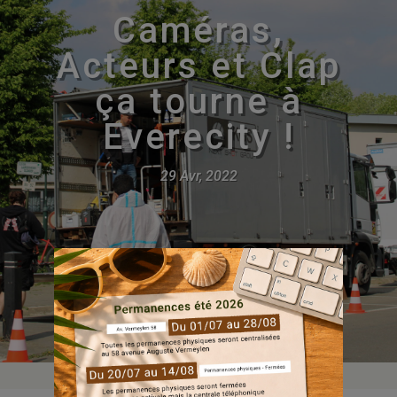
Caméras,
Acteurs et Clap
ça tourne à
Everecity !
29 Avr, 2022