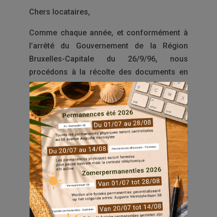
Chers locataires,
Comme chaque année, et conformément à
l’arrêté du Gouvernement de la Région
Bruxelles-Capitale du 26/9/96, nous
procédons à la récolte des documents en
vue de la révision des loyers au 1er janvier
2024.
La révision de loyer est une étape annuelle
demandée par l’arrêté régional, qui procède
au recalcul du montant de chaque élément
du loyer réel prix en compte. A cet effet,
cette semaine, vous avez reçu la circulaire
dans votre boîte aux lettres, vous
demandant de nous remettre un ensemble
de documents.