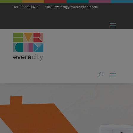
modal-check
Tel : 02 430 65 00 Email: everecity@everecity.brussels