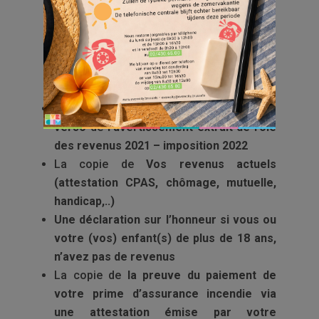
Nous vous demandons de bien vouloir nous
communiquer la totalité des documents
suivants, comprenant la copie de
TOUTES
LES PAGES
,
avant le 18 août 2023
:
La copie de
TOUTES LES PAGES
recto-
verso
de
l’avertissement-extrait de rôle
des revenus 2021 – imposition 2022
La copie de
Vos revenus actuels
(attestation CPAS, chômage, mutuelle,
handicap,..)
Une déclaration sur l’honneur si vous ou
votre (vos) enfant(s) de plus de 18 ans,
n’avez pas de revenus
La copie de
la preuve du paiement de
votre prime d’assurance incendie via
une attestation émise par votre