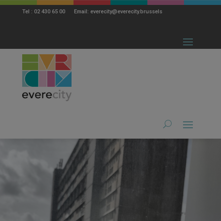
modal-check
Tel : 02 430 65 00 Email: everecity@everecity.brussels