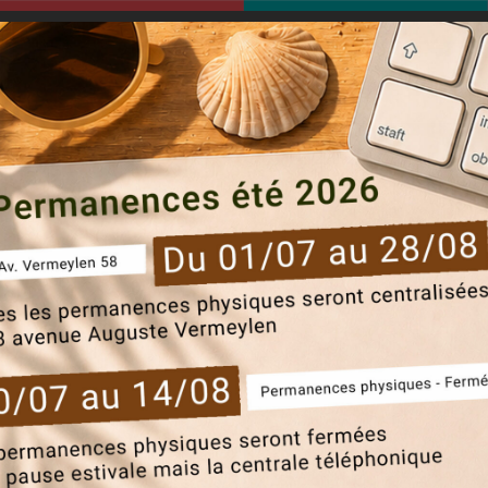
modal-check
Communi
sels
everecity
candidats
locataires
actu