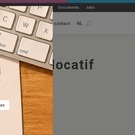
qué de presse
Blablacity
Documents
Jobs
alités
permanences
contact
NL
Le pôle locatif