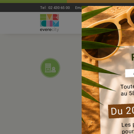
Tel : 02 430 65 00 Email: everecity@everecity.brus