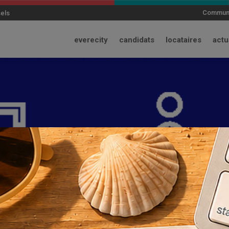
modal-check
Communi
sels
everecity
candidats
locataires
actu
interventions dans le
partir du 18/05/20
27 Mai, 2020