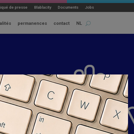
qué de presse
Blablacity
Documents
Jobs
alités
permanences
contact
NL
s logements à