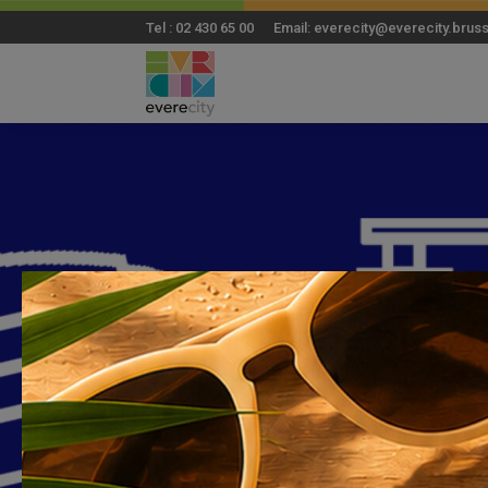
Tel : 02 430 65 00 Email: everecity@everecity.brus
Reprise des 