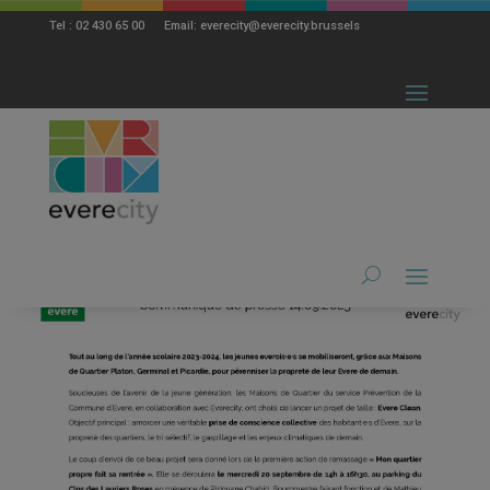
modal-check
Tel : 02 430 65 00 Email: everecity@everecity.brussels