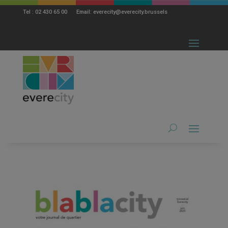
modal-check
Tel : 02 430 65 00 Email: everecity@everecity.brussels