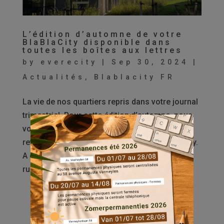
L’édition d’automne de votre
BlaBlaCity disponible dans
toutes les boîtes aux lettres
by
everecity
|
Sep 30, 2024
|
Actualités
,
Blablacity FR
La vie de nos quartiers repris dans votre journal
trimestriel. Pour cette édition d’automne, nous
vous proposons un dossier spécial avec un
retour sur nos 6 années d’action pour Everecity.
A côté de ces informations, retrouvez vos
rubriques préférées et bien d’autres...